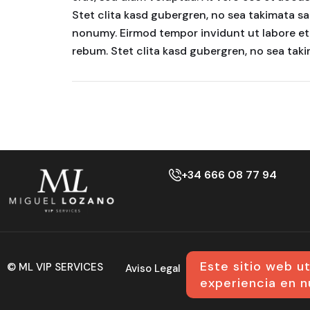
Stet clita kasd gubergren, no sea takimata sa
nonumy. Eirmod tempor invidunt ut labore et
rebum. Stet clita kasd gubergren, no sea tak
+34 666 08 77 94
Este sitio web u
© ML VIP SERVICES
Aviso Legal
Política de Privacidad
experiencia en n